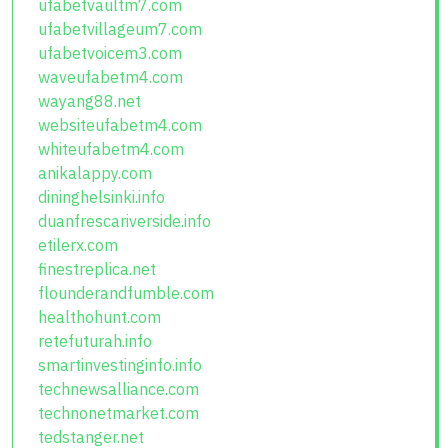
ufabetvaultm7.com
ufabetvillageum7.com
ufabetvoicem3.com
waveufabetm4.com
wayang88.net
websiteufabetm4.com
whiteufabetm4.com
anikalappy.com
dininghelsinki.info
duanfrescariverside.info
etilerx.com
finestreplica.net
flounderandfumble.com
healthohunt.com
retefuturah.info
smartinvestinginfo.info
technewsalliance.com
technonetmarket.com
tedstanger.net