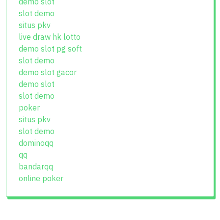
demo slot
slot demo
situs pkv
live draw hk lotto
demo slot pg soft
slot demo
demo slot gacor
demo slot
slot demo
poker
situs pkv
slot demo
dominoqq
qq
bandarqq
online poker