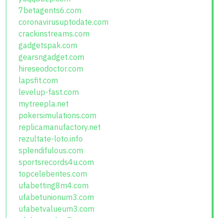
7betagents6.com
coronavirusuptodate.com
crackinstreams.com
gadgetspak.com
gearsngadget.com
hireseodoctor.com
lapsfit.com
levelup-fast.com
mytreepla.net
pokersimulations.com
replicamanufactory.net
rezultate-loto.info
splendifulous.com
sportsrecords4u.com
topceleberites.com
ufabetting8m4.com
ufabetunionum3.com
ufabetvalueum3.com