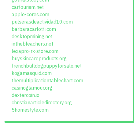
cartourism.net
apple-cores.com
pulserasdeactividad10.com
barbaracarlotti.com
desktopmining.net
inthebleachers.net
lexapro-rx-store.com
buyskincareproducts.org
frenchbulldogpuppyforsale.net
kogamasquid.com
themultiplicationtablechart.com
casinoglamour.org
dextercoin.io
christianarticledirectory.org
5homestyle.com