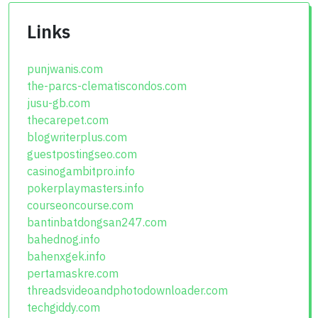
Links
punjwanis.com
the-parcs-clematiscondos.com
jusu-gb.com
thecarepet.com
blogwriterplus.com
guestpostingseo.com
casinogambitpro.info
pokerplaymasters.info
courseoncourse.com
bantinbatdongsan247.com
bahednog.info
bahenxgek.info
pertamaskre.com
threadsvideoandphotodownloader.com
techgiddy.com