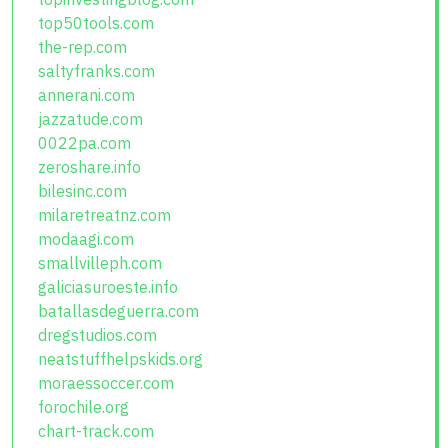
top50tools.com
the-rep.com
saltyfranks.com
annerani.com
jazzatude.com
0022pa.com
zeroshare.info
bilesinc.com
milaretreatnz.com
modaagi.com
smallvilleph.com
galiciasuroeste.info
batallasdeguerra.com
dregstudios.com
neatstuffhelpskids.org
moraessoccer.com
forochile.org
chart-track.com