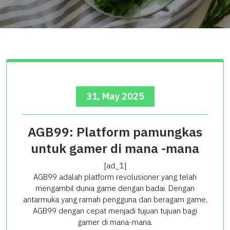
31, May 2025
AGB99: Platform pamungkas
untuk gamer di mana -mana
[ad_1]
AGB99 adalah platform revolusioner yang telah
mengambil dunia game dengan badai. Dengan
antarmuka yang ramah pengguna dan beragam game,
AGB99 dengan cepat menjadi tujuan tujuan bagi
gamer di mana-mana.