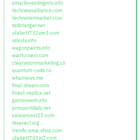
smartinvestinginfo.info
technewsalliance.com
technonetmarket.com
tedstanger.net
ufabett732um3.com
uskola.info
wagonpaints.info
waitfornext.com
clearvisionmarketing.co
quantum-code.co
whatnews.me
final-dream.com
finest-replica.net
gestioneinh.info
prosportdaily.net
salesinvest22.com
teseract.org
trendy-ama-shop.com
ufabett732m7.com