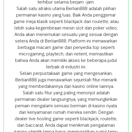
terhibur selama berjam -jam.
Salah satu atraksi utama Berlian888 adalah pilihan
permainan kasino yang luas. Baik Anda penggemar
game meja klasik seperti blackjack dan roulette, atau
lebih suka kegembiraan mesin slot dan poker video,
Anda akan menemukan sesuatu yang sesuai dengan
selera Anda di Berlian888. Platform ini menawarkan
berbagai macam game dari penyedia top seperti
microgaming, playtech, dan netent, memastikan
bahwa Anda akan memiliki akses ke beberapa judul
terbaik di industri ini.
Selain perpustakaan game yang mengesankan,
Berlian888 juga menawarkan sejumlah fitur menarik
yang membedakannya dari kasino online lainnya.
Salah satu fitur yang paling menonjol adalah
permainan dealer langsungnya, yang memungkinkan
pemain mengalami sensasi bermain di kasino nyata
dari kenyamanan rumah mereka sendiri. Dengan
dealer live hosting game seperti blackjack, roulette,
dan baccarat, Anda dapat menikmati pengalaman
kasino otentik tanpa harus meninggalkan ruang tamu