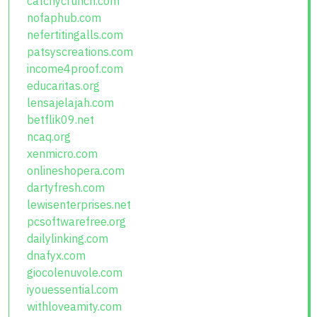
catchycrunch.com
nofaphub.com
nefertitingalls.com
patsyscreations.com
income4proof.com
educaritas.org
lensajelajah.com
betflik09.net
ncaq.org
xenmicro.com
onlineshopera.com
dartyfresh.com
lewisenterprises.net
pcsoftwarefree.org
dailylinking.com
dnafyx.com
giocolenuvole.com
iyouessential.com
withloveamity.com