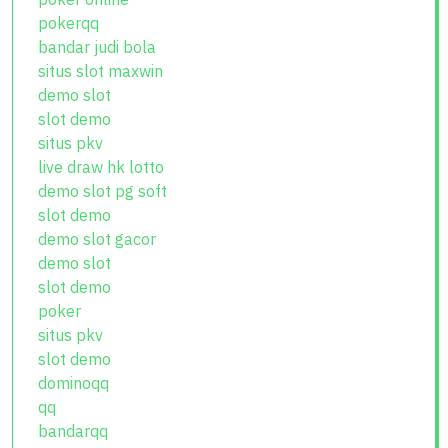
pokerqq
bandar judi bola
situs slot maxwin
demo slot
slot demo
situs pkv
live draw hk lotto
demo slot pg soft
slot demo
demo slot gacor
demo slot
slot demo
poker
situs pkv
slot demo
dominoqq
qq
bandarqq