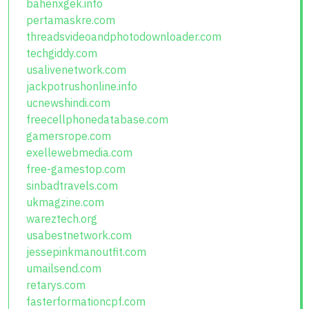
bahenxgek.info
pertamaskre.com
threadsvideoandphotodownloader.com
techgiddy.com
usalivenetwork.com
jackpotrushonline.info
ucnewshindi.com
freecellphonedatabase.com
gamersrope.com
exellewebmedia.com
free-gamestop.com
sinbadtravels.com
ukmagzine.com
wareztech.org
usabestnetwork.com
jessepinkmanoutfit.com
umailsend.com
retarys.com
fasterformationcpf.com