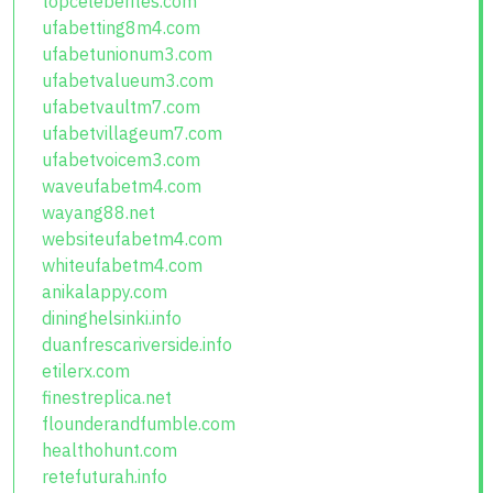
topceleberites.com
ufabetting8m4.com
ufabetunionum3.com
ufabetvalueum3.com
ufabetvaultm7.com
ufabetvillageum7.com
ufabetvoicem3.com
waveufabetm4.com
wayang88.net
websiteufabetm4.com
whiteufabetm4.com
anikalappy.com
dininghelsinki.info
duanfrescariverside.info
etilerx.com
finestreplica.net
flounderandfumble.com
healthohunt.com
retefuturah.info