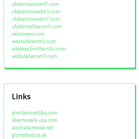
ufabetuskedm7.com
ufabetutoredm3.com
ufabetutoredm7.com
ufabetvalleyum3.com
veloxview.com
westufabetm3.com
whiskeybrothersllc.com
wildufabetum7.com
Links
jimsfamousbbq.com
libertywalk-usa.com
australiamovie.net
gizmobird.co.uk