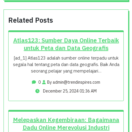
Related Posts
Atlas123: Sumber Daya Online Terbaik
untuk Peta dan Data Geografis
[ad_1] Atlas123 adalah sumber online terpadu untuk
segala hal tentang peta dan data geografis. Baik Anda
seorang pelajar yang mempelajari…
0
By
admin@trendinspires.com
December 25, 2024 01:36 AM
Melepaskan Kegembiraan: Bagaimana
Dadu Online Merevolusi Industri