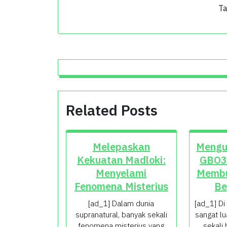
Ta
Related Posts
Melepaskan
Mengu
Kekuatan Madloki:
GBO3
Menyelami
Membua
Fenomena Misterius
Be
[ad_1] Dalam dunia
[ad_1] D
supranatural, banyak sekali
sangat lu
fenomena misterius yang
sekali