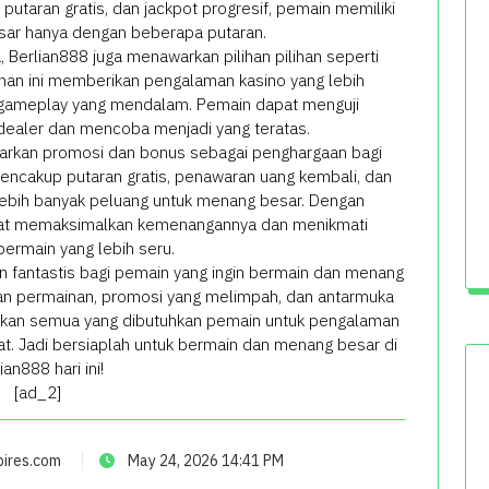
 putaran gratis, dan jackpot progresif, pemain memiliki
sar hanya dengan beberapa putaran.
 Berlian888 juga menawarkan pilihan pilihan seperti
ainan ini memberikan pengalaman kasino yang lebih
dan gameplay yang mendalam. Pemain dapat menguji
ealer dan mencoba menjadi yang teratas.
warkan promosi dan bonus sebagai penghargaan bagi
encakup putaran gratis, penawaran uang kembali, dan
ebih banyak peluang untuk menang besar. Dengan
pat memaksimalkan kemenangannya dan menikmati
ermain yang lebih seru.
an fantastis bagi pemain yang ingin bermain dan menang
han permainan, promosi yang melimpah, dan antarmuka
akan semua yang dibutuhkan pemain untuk pengalaman
. Jadi bersiaplah untuk bermain dan menang besar di
ian888 hari ini!
[ad_2]
ires.com
May 24, 2026 14:41 PM