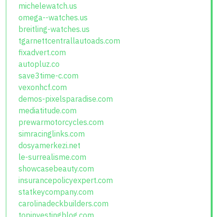
michelewatch.us
omega--watches.us
breitling-watches.us
tgarnettcentrallautoads.com
fixadvert.com
autopluz.co
save3time-c.com
vexonhcf.com
demos-pixelsparadise.com
mediatitude.com
prewarmotorcycles.com
simracinglinks.com
dosyamerkezi.net
le-surrealisme.com
showcasebeauty.com
insurancepolicyexpert.com
statkeycompany.com
carolinadeckbuilders.com
topinvestingblog.com