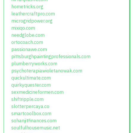
hometricks.org
leathercraftpro.com
microgridpower.org
mixiqo.com
needglobe.com
ortocoach.com
passionawe.com
pittsburghpaintingprofessionals.com
plumberryworks.com
psychoterapiawioletanowak.com
quickultimate.com
quirkyquester.com
sexmedicineformen.com
shiftripple.com
slotterpercaya.co
smartcoolbox.com
sohanjitfinances.com
soulfulhousemusic.net