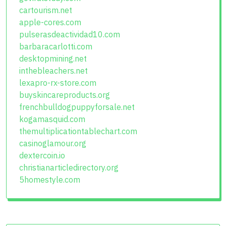
cartourism.net
apple-cores.com
pulserasdeactividad10.com
barbaracarlotti.com
desktopmining.net
inthebleachers.net
lexapro-rx-store.com
buyskincareproducts.org
frenchbulldogpuppyforsale.net
kogamasquid.com
themultiplicationtablechart.com
casinoglamour.org
dextercoin.io
christianarticledirectory.org
5homestyle.com