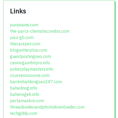
Links
punjwanis.com
the-parcs-clematiscondos.com
jusu-gb.com
thecarepet.com
blogwriterplus.com
guestpostingseo.com
casinogambitpro.info
pokerplaymasters.info
courseoncourse.com
bantinbatdongsan247.com
bahednog.info
bahenxgek.info
pertamaskre.com
threadsvideoandphotodownloader.com
techgiddy.com