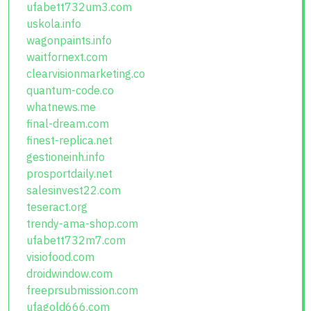
ufabett732um3.com
uskola.info
wagonpaints.info
waitfornext.com
clearvisionmarketing.co
quantum-code.co
whatnews.me
final-dream.com
finest-replica.net
gestioneinh.info
prosportdaily.net
salesinvest22.com
teseract.org
trendy-ama-shop.com
ufabett732m7.com
visiofood.com
droidwindow.com
freeprsubmission.com
ufagold666.com