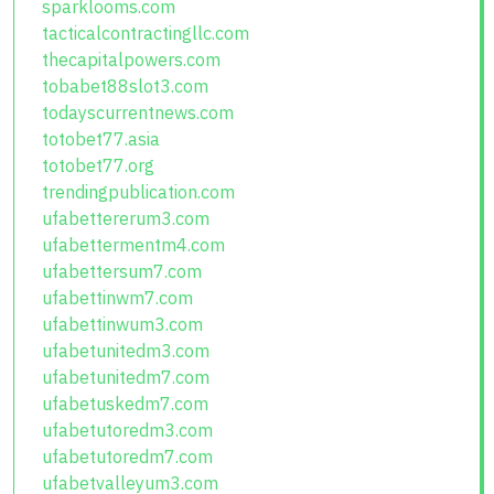
sparklooms.com
tacticalcontractingllc.com
thecapitalpowers.com
tobabet88slot3.com
todayscurrentnews.com
totobet77.asia
totobet77.org
trendingpublication.com
ufabettererum3.com
ufabettermentm4.com
ufabettersum7.com
ufabettinwm7.com
ufabettinwum3.com
ufabetunitedm3.com
ufabetunitedm7.com
ufabetuskedm7.com
ufabetutoredm3.com
ufabetutoredm7.com
ufabetvalleyum3.com