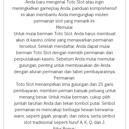
Anda baru mengenal Toto Slot atau ingin
meningkatkan gameplay Anda, panduan komprehensif
ini akan membantu Anda mengungkap misteri
permainan slot yang menarik ini.
Memulai:
Untuk mulai bermain Toto Slot, Anda harus membuat
akun di kasino online yang menawarkan permainan
tersebut. Setelah mendaftar, Anda dapat mulai
bermain Toto Slot dengan memilih permainan dari
perpustakaan kasino. Sebelum Anda mulai memutar
gulungan, penting untuk membiasakan diri Anda
dengan aturan permainan dan tabel pembayarannya.
Permainan:
Toto Slot menampilkan lima gulungan dan 25 garis
pembayaran, memberi pemain banyak peluang untuk
menang besar. Untuk mulai bermain, cukup pilih
jumlah taruhan Anda dan tekan tombol putar. Simbol
permainan ini mencakup berbagai hewan berwarna-
warni, seperti gajah, jerapah, dan zebra, serta simbol
slot tradisional seperti huruf A, K, Q, dan J.
Fitur Bonus: