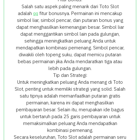
Salah satu aspek paling menarik dari Toto Slot
adalah
qq
fitur bonusnya. Permainan ini mencakup
simbol liar, simbol pencar, dan putaran bonus yang
dapat menghasilkan kemenangan besar. Simbol liar
dapat menggantikan simbol lain pada gulungan,
sehingga meningkatkan peluang Anda untuk
mendapatkan kombinasi pemenang. Simbol pencar,
diwakili oleh topeng suku, dapat memicu putaran
bebas permainan jika Anda mendaratkan tiga atau
lebih pada gulungan.
Tip dan Strategi:
Untuk meningkatkan peluang Anda menang di Toto
Slot, penting untuk memiliki strategi yang solid. Salah
satu tipnya adalah memanfaatkan putaran gratis
permainan, karena ini dapat menghasilkan
pembayaran besar. Selain itu, merupakan ide bagus
untuk bertaruh pada 25 garis pembayaran untuk
memaksimalkan peluang Anda mendapatkan
kombinasi pemenang.
Secara keseluruhan, Toto Slot adalah permainan seru