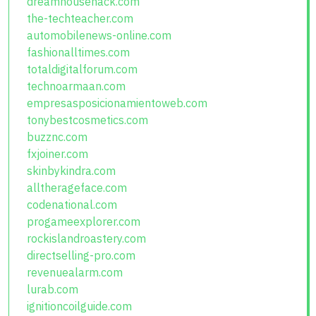
dreamhousehack.com
the-techteacher.com
automobilenews-online.com
fashionalltimes.com
totaldigitalforum.com
technoarmaan.com
empresasposicionamientoweb.com
tonybestcosmetics.com
buzznc.com
fxjoiner.com
skinbykindra.com
alltherageface.com
codenational.com
progameexplorer.com
rockislandroastery.com
directselling-pro.com
revenuealarm.com
lurab.com
ignitioncoilguide.com