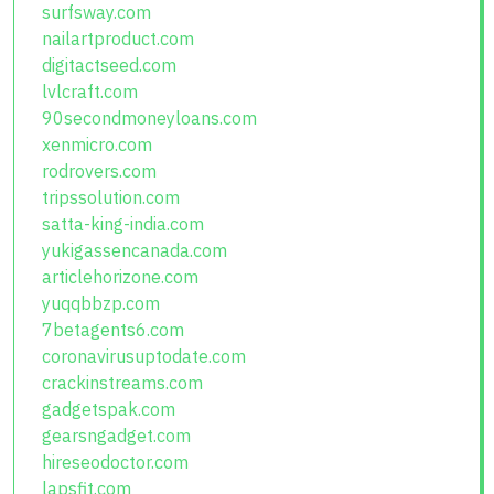
surfsway.com
nailartproduct.com
digitactseed.com
lvlcraft.com
90secondmoneyloans.com
xenmicro.com
rodrovers.com
tripssolution.com
satta-king-india.com
yukigassencanada.com
articlehorizone.com
yuqqbbzp.com
7betagents6.com
coronavirusuptodate.com
crackinstreams.com
gadgetspak.com
gearsngadget.com
hireseodoctor.com
lapsfit.com