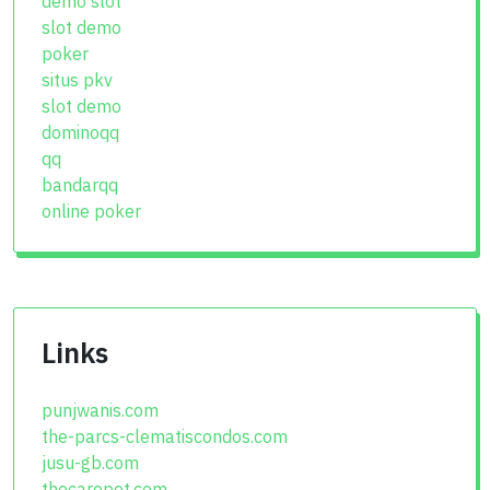
demo slot
slot demo
poker
situs pkv
slot demo
dominoqq
qq
bandarqq
online poker
Links
punjwanis.com
the-parcs-clematiscondos.com
jusu-gb.com
thecarepet.com