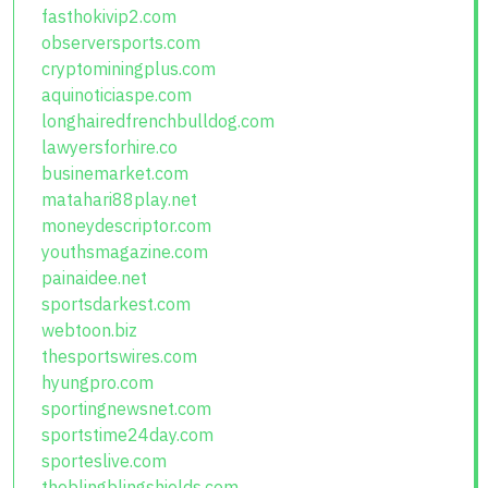
fasthokivip2.com
observersports.com
cryptominingplus.com
aquinoticiaspe.com
longhairedfrenchbulldog.com
lawyersforhire.co
businemarket.com
matahari88play.net
moneydescriptor.com
youthsmagazine.com
painaidee.net
sportsdarkest.com
webtoon.biz
thesportswires.com
hyungpro.com
sportingnewsnet.com
sportstime24day.com
sporteslive.com
theblingblingshields.com