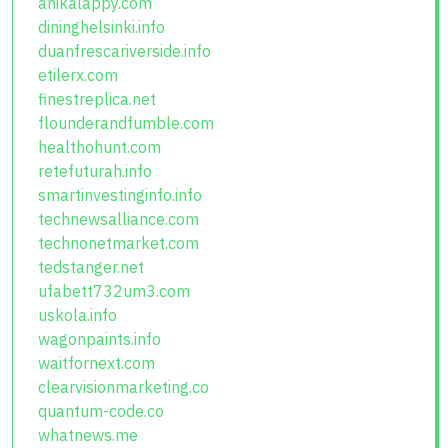
anikalappy.com
dininghelsinki.info
duanfrescariverside.info
etilerx.com
finestreplica.net
flounderandfumble.com
healthohunt.com
retefuturah.info
smartinvestinginfo.info
technewsalliance.com
technonetmarket.com
tedstanger.net
ufabett732um3.com
uskola.info
wagonpaints.info
waitfornext.com
clearvisionmarketing.co
quantum-code.co
whatnews.me