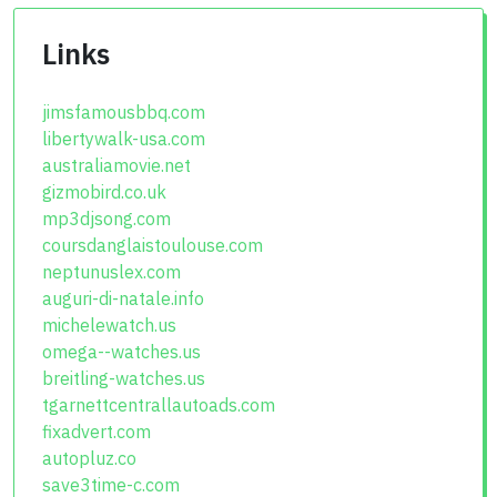
Links
jimsfamousbbq.com
libertywalk-usa.com
australiamovie.net
gizmobird.co.uk
mp3djsong.com
coursdanglaistoulouse.com
neptunuslex.com
auguri-di-natale.info
michelewatch.us
omega--watches.us
breitling-watches.us
tgarnettcentrallautoads.com
fixadvert.com
autopluz.co
save3time-c.com