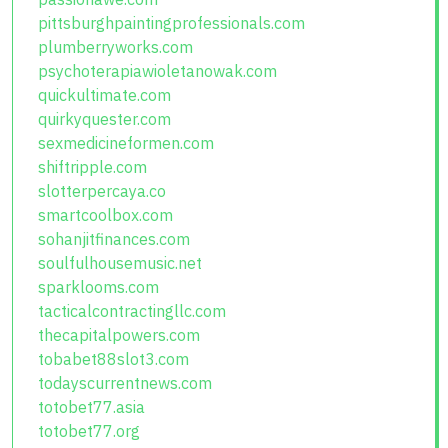
pittsburghpaintingprofessionals.com
plumberryworks.com
psychoterapiawioletanowak.com
quickultimate.com
quirkyquester.com
sexmedicineformen.com
shiftripple.com
slotterpercaya.co
smartcoolbox.com
sohanjitfinances.com
soulfulhousemusic.net
sparklooms.com
tacticalcontractingllc.com
thecapitalpowers.com
tobabet88slot3.com
todayscurrentnews.com
totobet77.asia
totobet77.org