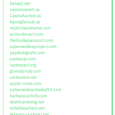
betqq3.net
casinoloans5.us
CasinoAuction.us
kipooglecouk.us
mykitchennhome.com
aumoulinvert.com
thefoodiepassport.com
superwindowproject.com
papibakigrafo.com
icanhazjs.com
canimpact.org
goviralstudy.com
cartourism.net
apple-cores.com
pulserasdeactividad10.com
barbaracarlotti.com
desktopmining.net
inthebleachers.net
lexapro-rx-store.com