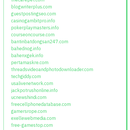
blogwriterplus.com
guestpostingseo.com
casinogambitpro.info
pokerplaymasters.info
courseoncourse.com
bantinbatdongsan247.com
bahednog.info
bahenxgek.info
pertamaskre.com
threadsvideoandphotodownloader.com
techgiddy.com
usalivenetwork.com
jackpotrushonline.info
ucnewshindi.com
freecellphonedatabase.com
gamersrope.com
exellewebmedia.com
free-gamestop.com