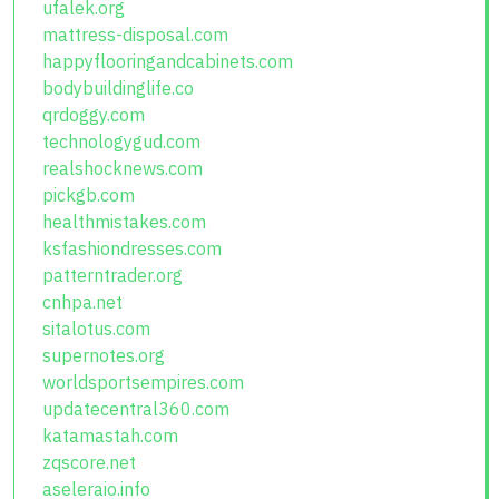
ufalek.org
mattress-disposal.com
happyflooringandcabinets.com
bodybuildinglife.co
qrdoggy.com
technologygud.com
realshocknews.com
pickgb.com
healthmistakes.com
ksfashiondresses.com
patterntrader.org
cnhpa.net
sitalotus.com
supernotes.org
worldsportsempires.com
updatecentral360.com
katamastah.com
zqscore.net
aseleraio.info