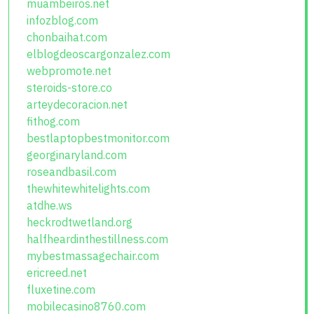
muambeiros.net
infozblog.com
chonbaihat.com
elblogdeoscargonzalez.com
webpromote.net
steroids-store.co
arteydecoracion.net
fithog.com
bestlaptopbestmonitor.com
georginaryland.com
roseandbasil.com
thewhitewhitelights.com
atdhe.ws
heckrodtwetland.org
halfheardinthestillness.com
mybestmassagechair.com
ericreed.net
fluxetine.com
mobilecasino8760.com