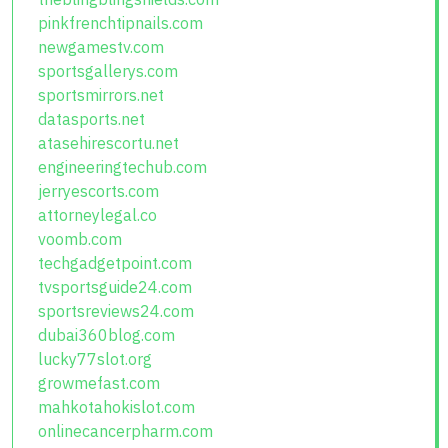
pinkfrenchtipnails.com
newgamestv.com
sportsgallerys.com
sportsmirrors.net
datasports.net
atasehirescortu.net
engineeringtechub.com
jerryescorts.com
attorneylegal.co
voomb.com
techgadgetpoint.com
tvsportsguide24.com
sportsreviews24.com
dubai360blog.com
lucky77slot.org
growmefast.com
mahkotahokislot.com
onlinecancerpharm.com