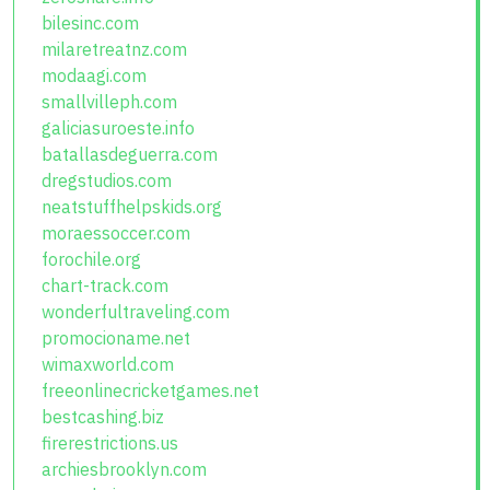
bilesinc.com
milaretreatnz.com
modaagi.com
smallvilleph.com
galiciasuroeste.info
batallasdeguerra.com
dregstudios.com
neatstuffhelpskids.org
moraessoccer.com
forochile.org
chart-track.com
wonderfultraveling.com
promocioname.net
wimaxworld.com
freeonlinecricketgames.net
bestcashing.biz
firerestrictions.us
archiesbrooklyn.com