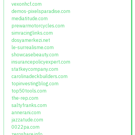
vexonhcf.com
demos-pixelsparadise.com
mediatitude.com
prewarmotorcycles.com
simracinglinks.com
dosyamerkezi.net
le-surrealisme.com
showcasebeauty.com
insurancepolicyexpert.com
statkeycompany.com
carolinadeckbuilders.com
topinvestingblog.com
top50tools.com
the-rep.com
saltyfranks.com
annerani.com
jazzatude.com
0022pa.com
zeroshare.info