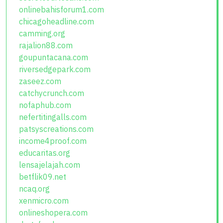
onlinebahisforum1.com
chicagoheadline.com
camming.org
rajalion88.com
goupuntacana.com
riversedgepark.com
zaseez.com
catchycrunch.com
nofaphub.com
nefertitingalls.com
patsyscreations.com
income4proof.com
educaritas.org
lensajelajah.com
betflik09.net
ncaq.org
xenmicro.com
onlineshopera.com