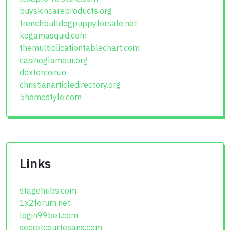
buyskincareproducts.org
frenchbulldogpuppyforsale.net
kogamasquid.com
themultiplicationtablechart.com
casinoglamour.org
dextercoin.io
christianarticledirectory.org
5homestyle.com
Links
stagehubs.com
1x2forum.net
login99bet.com
secretcourtesans.com