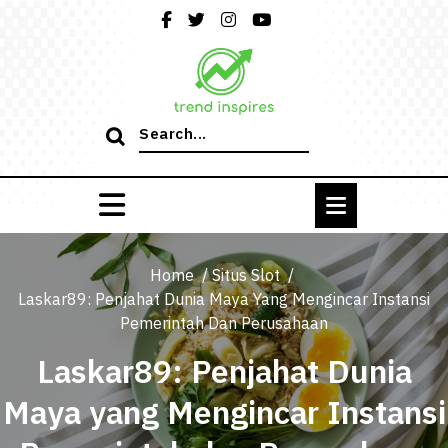
Skip
to
content
Search
for:
Home
/
Situs Slot
/
Laskar89: Penjahat Dunia Maya Yang Mengincar Instansi
Pemerintah Dan Perusahaan
Laskar89: Penjahat Dunia
Maya yang Mengincar Instansi