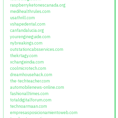
raspberryketonescanada.org
medihealthrules.com
usathrill.com
vshapedental.com
canfandalucia.org
yourengineguide.com
nybreakings.com
outstationcabsservices.com
thekrtagy.com
xchangeindia.com
coolmicrotech.com
dreamhousehack.com
the-techteacher.com
automobilenews-online.com
fashionalltimes.com
totaldigitalforum.com
technoarmaan.com
empresasposicionamientoweb.com