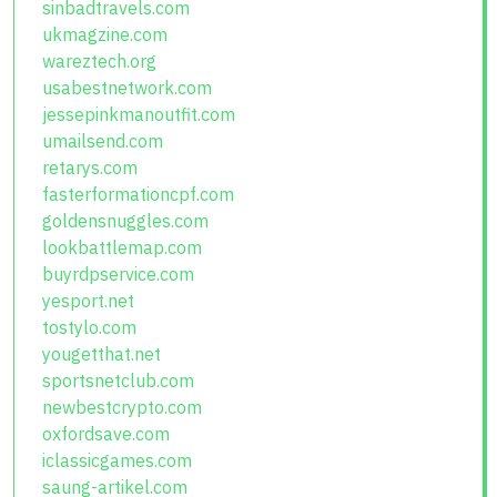
sinbadtravels.com
ukmagzine.com
wareztech.org
usabestnetwork.com
jessepinkmanoutfit.com
umailsend.com
retarys.com
fasterformationcpf.com
goldensnuggles.com
lookbattlemap.com
buyrdpservice.com
yesport.net
tostylo.com
yougetthat.net
sportsnetclub.com
newbestcrypto.com
oxfordsave.com
iclassicgames.com
saung-artikel.com