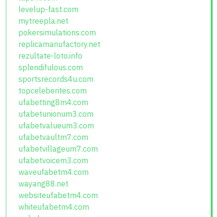
levelup-fast.com
mytreepla.net
pokersimulations.com
replicamanufactory.net
rezultate-loto.info
splendifulous.com
sportsrecords4u.com
topceleberites.com
ufabetting8m4.com
ufabetunionum3.com
ufabetvalueum3.com
ufabetvaultm7.com
ufabetvillageum7.com
ufabetvoicem3.com
waveufabetm4.com
wayang88.net
websiteufabetm4.com
whiteufabetm4.com