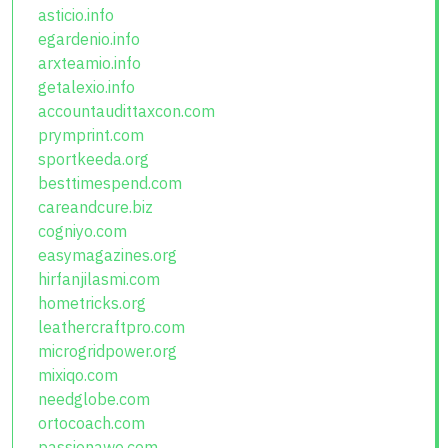
asticio.info
egardenio.info
arxteamio.info
getalexio.info
accountaudittaxcon.com
prymprint.com
sportkeeda.org
besttimespend.com
careandcure.biz
cogniyo.com
easymagazines.org
hirfanjilasmi.com
hometricks.org
leathercraftpro.com
microgridpower.org
mixiqo.com
needglobe.com
ortocoach.com
passionawe.com