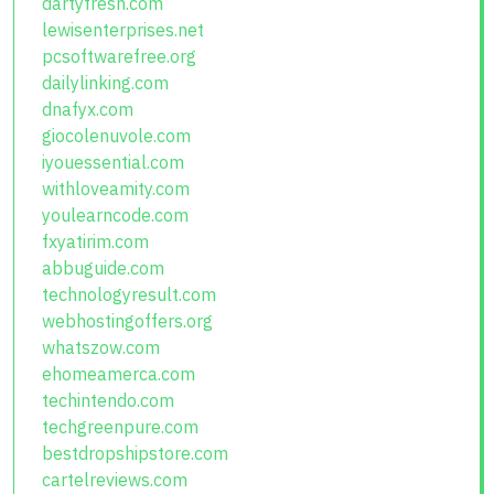
dartyfresh.com
lewisenterprises.net
pcsoftwarefree.org
dailylinking.com
dnafyx.com
giocolenuvole.com
iyouessential.com
withloveamity.com
youlearncode.com
fxyatirim.com
abbuguide.com
technologyresult.com
webhostingoffers.org
whatszow.com
ehomeamerca.com
techintendo.com
techgreenpure.com
bestdropshipstore.com
cartelreviews.com