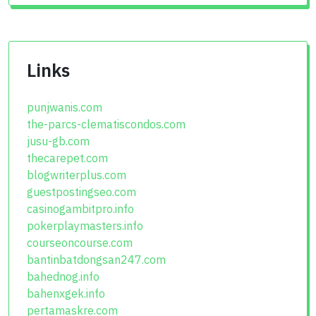
Links
punjwanis.com
the-parcs-clematiscondos.com
jusu-gb.com
thecarepet.com
blogwriterplus.com
guestpostingseo.com
casinogambitpro.info
pokerplaymasters.info
courseoncourse.com
bantinbatdongsan247.com
bahednog.info
bahenxgek.info
pertamaskre.com