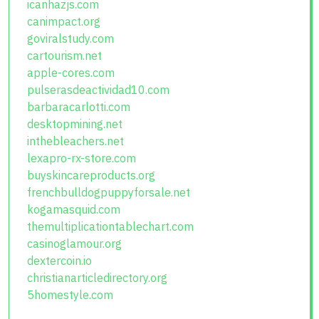
icanhazjs.com
canimpact.org
goviralstudy.com
cartourism.net
apple-cores.com
pulserasdeactividad10.com
barbaracarlotti.com
desktopmining.net
inthebleachers.net
lexapro-rx-store.com
buyskincareproducts.org
frenchbulldogpuppyforsale.net
kogamasquid.com
themultiplicationtablechart.com
casinoglamour.org
dextercoin.io
christianarticledirectory.org
5homestyle.com