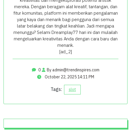
kreativitas dan mengeksplorasi potensi artistik
mereka. Dengan beragam alat kreatif, tantangan, dan
fitur komunitas, platform ini memberikan pengalaman
yang kaya dan menarik bagi pengguna dari semua
latar belakang dan tingkat keahlian. Jadi mengapa
menunggu? Selami Dreamplay77 hari ini dan mulailah
mengeluarkan kreativitas Anda dengan cara baru dan
menarik.
[ad_2]
0
By
admin@trendinspires.com
October 22, 2025 14:11 PM
Tags:
slot