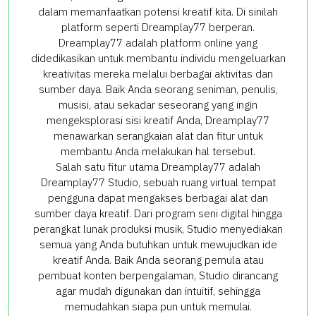
dalam memanfaatkan potensi kreatif kita. Di sinilah
platform seperti Dreamplay77 berperan.
Dreamplay77 adalah platform online yang
didedikasikan untuk membantu individu mengeluarkan
kreativitas mereka melalui berbagai aktivitas dan
sumber daya. Baik Anda seorang seniman, penulis,
musisi, atau sekadar seseorang yang ingin
mengeksplorasi sisi kreatif Anda, Dreamplay77
menawarkan serangkaian alat dan fitur untuk
membantu Anda melakukan hal tersebut.
Salah satu fitur utama Dreamplay77 adalah
Dreamplay77 Studio, sebuah ruang virtual tempat
pengguna dapat mengakses berbagai alat dan
sumber daya kreatif. Dari program seni digital hingga
perangkat lunak produksi musik, Studio menyediakan
semua yang Anda butuhkan untuk mewujudkan ide
kreatif Anda. Baik Anda seorang pemula atau
pembuat konten berpengalaman, Studio dirancang
agar mudah digunakan dan intuitif, sehingga
memudahkan siapa pun untuk memulai.