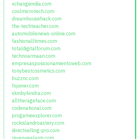
xchangeindia.com
coolmicrotech.com
dreamhousehack.com
the-techteacher.com
automobilenews-online.com
fashionalltimes.com
totaldigitalforum.com
technoarmaan.com
empresasposicionamientoweb.com
tonybestcosmetics.com
buzznc.com
fxjoiner.com
skinbykindra.com
alltherageface.com
codenational.com
progameexplorer.com
rockislandroastery.com
directselling-pro.com
revenuealarm.com