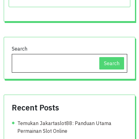
Search
Search
Recent Posts
Temukan Jakartaslot88: Panduan Utama
Permainan Slot Online