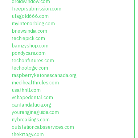
droidwindow.com
freeprsubmission.com
ufagold666.com
myinteriorblog.com
bnewsindia.com
techiepick.com
bamzyshop.com
pondycars.com
techonfutures.com
techoologic.com
raspberryketonescanada.org
medihealthrules.com
usathrill.com
vshapedental.com
canfandalucia.org
yourengineguide.com
nybreakings.com
outstationcabsservices.com
thekrtagy.com