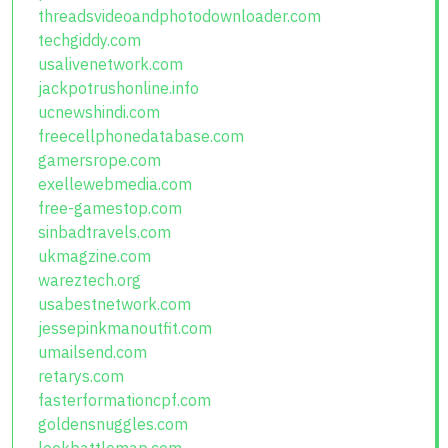
threadsvideoandphotodownloader.com
techgiddy.com
usalivenetwork.com
jackpotrushonline.info
ucnewshindi.com
freecellphonedatabase.com
gamersrope.com
exellewebmedia.com
free-gamestop.com
sinbadtravels.com
ukmagzine.com
wareztech.org
usabestnetwork.com
jessepinkmanoutfit.com
umailsend.com
retarys.com
fasterformationcpf.com
goldensnuggles.com