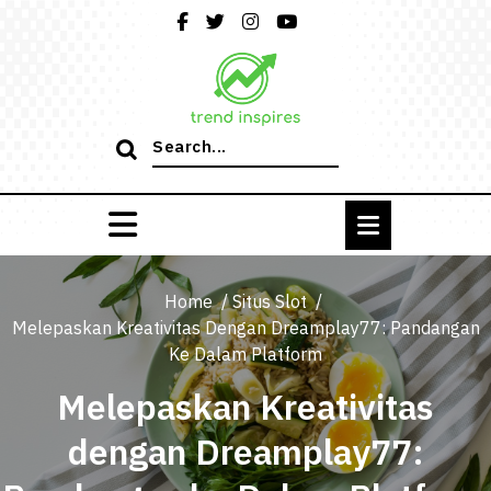
Skip
to
content
Search
for:
Home
/
Situs Slot
/
Melepaskan Kreativitas Dengan Dreamplay77: Pandangan
Ke Dalam Platform
Melepaskan Kreativitas
dengan Dreamplay77: