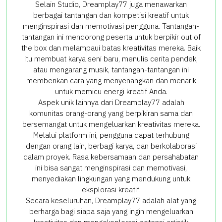
Selain Studio, Dreamplay77 juga menawarkan
berbagai tantangan dan kompetisi kreatif untuk
menginspirasi dan memotivasi pengguna. Tantangan-
tantangan ini mendorong peserta untuk berpikir out of
the box dan melampaui batas kreativitas mereka. Baik
itu membuat karya seni baru, menulis cerita pendek,
atau mengarang musik, tantangan-tantangan ini
memberikan cara yang menyenangkan dan menarik
untuk memicu energi kreatif Anda.
Aspek unik lainnya dari Dreamplay77 adalah
komunitas orang-orang yang berpikiran sama dan
bersemangat untuk mengeluarkan kreativitas mereka.
Melalui platform ini, pengguna dapat terhubung
dengan orang lain, berbagi karya, dan berkolaborasi
dalam proyek. Rasa kebersamaan dan persahabatan
ini bisa sangat menginspirasi dan memotivasi,
menyediakan lingkungan yang mendukung untuk
eksplorasi kreatif.
Secara keseluruhan, Dreamplay77 adalah alat yang
berharga bagi siapa saja yang ingin mengeluarkan