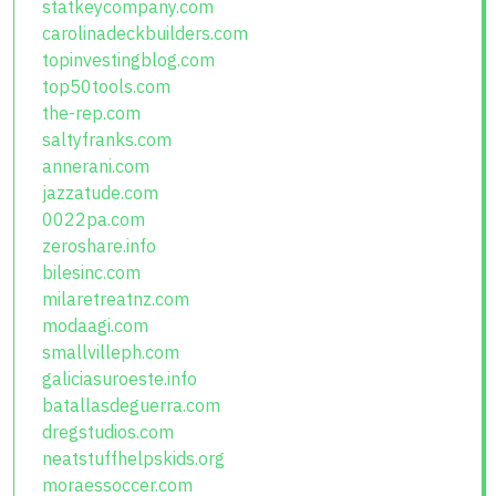
statkeycompany.com
carolinadeckbuilders.com
topinvestingblog.com
top50tools.com
the-rep.com
saltyfranks.com
annerani.com
jazzatude.com
0022pa.com
zeroshare.info
bilesinc.com
milaretreatnz.com
modaagi.com
smallvilleph.com
galiciasuroeste.info
batallasdeguerra.com
dregstudios.com
neatstuffhelpskids.org
moraessoccer.com