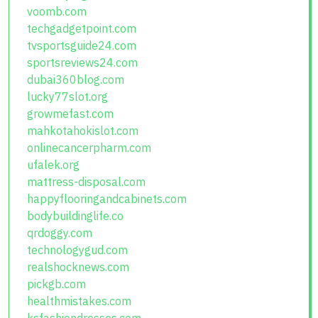
voomb.com
techgadgetpoint.com
tvsportsguide24.com
sportsreviews24.com
dubai360blog.com
lucky77slot.org
growmefast.com
mahkotahokislot.com
onlinecancerpharm.com
ufalek.org
mattress-disposal.com
happyflooringandcabinets.com
bodybuildinglife.co
qrdoggy.com
technologygud.com
realshocknews.com
pickgb.com
healthmistakes.com