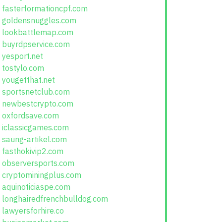
fasterformationcpf.com
goldensnuggles.com
lookbattlemap.com
buyrdpservice.com
yesport.net
tostylo.com
yougetthat.net
sportsnetclub.com
newbestcrypto.com
oxfordsave.com
iclassicgames.com
saung-artikel.com
fasthokivip2.com
observersports.com
cryptominingplus.com
aquinoticiaspe.com
longhairedfrenchbulldog.com
lawyersforhire.co