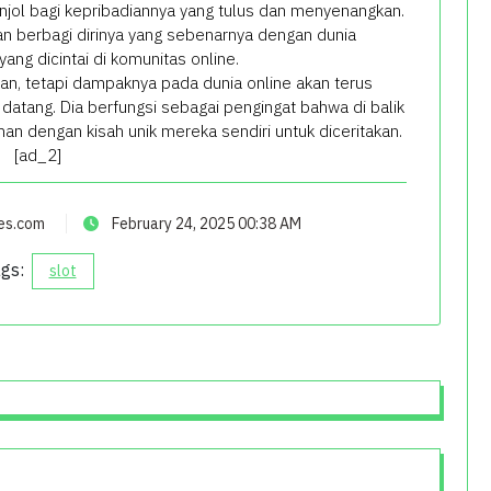
njol bagi kepribadiannya yang tulus dan menyenangkan.
n berbagi dirinya yang sebenarnya dengan dunia
ang dicintai di komunitas online.
an, tetapi dampaknya pada dunia online akan terus
datang. Dia berfungsi sebagai pengingat bahwa di balik
n dengan kisah unik mereka sendiri untuk diceritakan.
[ad_2]
es.com
February 24, 2025 00:38 AM
gs:
slot