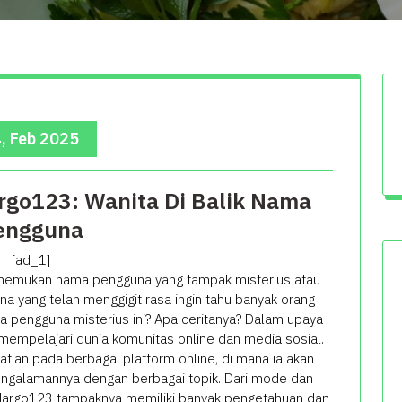
, Feb 2025
rgo123: Wanita Di Balik Nama
engguna
[ad_1]
 menemukan nama pengguna yang tampak misterius atau
 yang telah menggigit rasa ingin tahu banyak orang
a pengguna misterius ini? Apa ceritanya? Dalam upaya
empelajari dunia komunitas online dan media sosial.
an pada berbagai platform online, di mana ia akan
ngalamannya dengan berbagai topik. Dari mode dan
 Margo123 tampaknya memiliki banyak pengetahuan dan