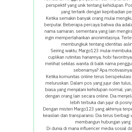
perspektif yang unik tentang kehidupan. 
yang tertarik dengan kepribadian pen
Ketika semakin banyak orang mulai mengikut
berputar. Beberapa percaya bahwa dia adalah
nama samaran, sementara yang lain mengira 
ingin mempertahankan anonimitasnya. Terle
membungkuk tentang identitas asliny
Seiring waktu, Margo123 mulai membuka l
cuplikan rutinitas hariannya, hobi favorit
melihat sekilas wanita di balik nama penggu
sebenarnya? Apa motivasiny
Ketika komunitas online terus berspekulas
meluruskan. Dalam pos yang jujur ​​dan tul
biasa yang menjalani kehidupan normal, ya
dengan orang lain secara online. Dia men
lebih terbuka dan jujur ​​di pos
Dengan misteri Margo123 yang akhirnya terp
keaslian dan transparansi. Dia terus berba
membangun hubungan yang le
Di dunia di mana influencer media sosial d