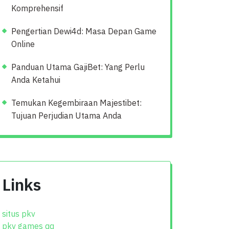
Komprehensif
Pengertian Dewi4d: Masa Depan Game
Online
Panduan Utama GajiBet: Yang Perlu
Anda Ketahui
Temukan Kegembiraan Majestibet:
Tujuan Perjudian Utama Anda
Links
situs pkv
pkv games qq