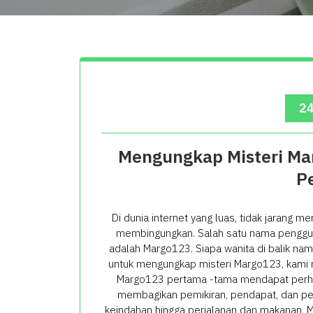
24
Mengungkap Misteri Ma
P
Di dunia internet yang luas, tidak jarang
membingungkan. Salah satu nama pengguna
adalah Margo123. Siapa wanita di balik nam
untuk mengungkap misteri Margo123, kami m
Margo123 pertama -tama mendapat perhati
membagikan pemikiran, pendapat, dan pe
keindahan hingga perjalanan dan makanan,