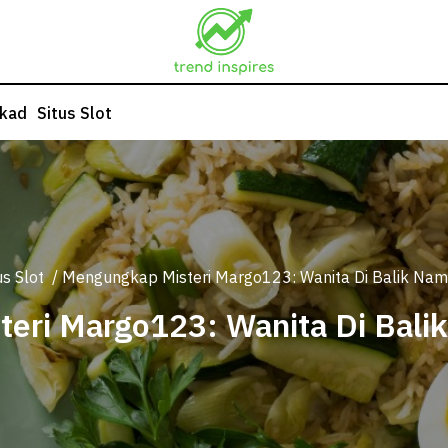
gkad
Situs Slot
us Slot
/
Mengungkap Misteri Margo123: Wanita Di Balik Na
eri Margo123: Wanita Di Bal