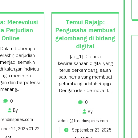
la: Merevolusi
Temui Rajajp:
a Perjudian
Pengusaha membuat
Online
gelombang di bidang
digital
 Dalam beberapa
erakhir, perjudian
[ad_1] Di dunia
 menjadi semakin
kewirausahaan digital yang
di kalangan individu
terus berkembang, salah
 ingin mencoba
satu nama yang membuat
gan dan berpotensi
gelombang adalah Rajajp.
menang…
Dengan ide -ide inovatif…
0
0
By
By
rendinspires.com
admin@trendinspires.com
ober 21, 2025 01:22
September 23, 2025