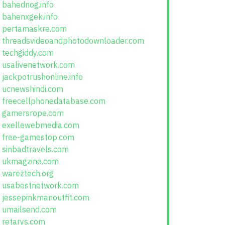
bahednog.info
bahenxgek.info
pertamaskre.com
threadsvideoandphotodownloader.com
techgiddy.com
usalivenetwork.com
jackpotrushonline.info
ucnewshindi.com
freecellphonedatabase.com
gamersrope.com
exellewebmedia.com
free-gamestop.com
sinbadtravels.com
ukmagzine.com
wareztech.org
usabestnetwork.com
jessepinkmanoutfit.com
umailsend.com
retarys.com