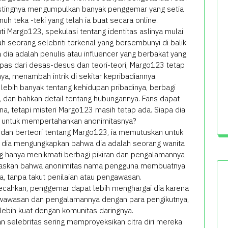
Postingnya mengumpulkan banyak penggemar yang setia
uh teka -teki yang telah ia buat secara online.
i Margo123, spekulasi tentang identitas aslinya mulai
 seorang selebriti terkenal yang bersembunyi di balik
dia adalah penulis atau influencer yang berbakat yang
pas dari desas-desus dan teori-teori, Margo123 tetap
a, menambah intrik di sekitar kepribadiannya.
ebih banyak tentang kehidupan pribadinya, berbagi
nya, dan bahkan detail tentang hubungannya. Fans dapat
na, tetapi misteri Margo123 masih tetap ada. Siapa dia
a untuk mempertahankan anonimitasnya?
i dan berteori tentang Margo123, ia memutuskan untuk
us, dia mengungkapkan bahwa dia adalah seorang wanita
ng hanya menikmati berbagi pikiran dan pengalamannya
jelaskan bahwa anonimitas nama pengguna membuatnya
nya, tanpa takut penilaian atau pengawasan.
ecahkan, penggemar dapat lebih menghargai dia karena
gi wawasan dan pengalamannya dengan para pengikutnya,
bih kuat dengan komunitas daringnya.
an selebritas sering memproyeksikan citra diri mereka