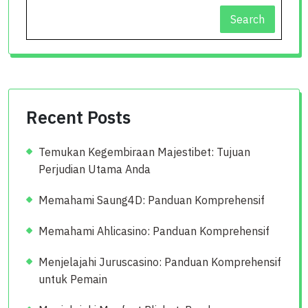
Search
Recent Posts
Temukan Kegembiraan Majestibet: Tujuan
Perjudian Utama Anda
Memahami Saung4D: Panduan Komprehensif
Memahami Ahlicasino: Panduan Komprehensif
Menjelajahi Juruscasino: Panduan Komprehensif
untuk Pemain