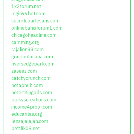
1x2forum.net
login99bet.com
secretcourtesans.com
onlinebahisforum1.com
chicagoheadline.com
camming.org
rajalion88.com
goupuntacana.com
riversedgepark.com
zaseez.com
catchycrunch.com
nofaphub.com
nefertitingalls.com
patsyscreations.com
income4proof.com
educaritas.org
lensajelajah.com
betflik09.net