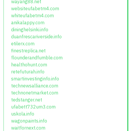
wayang88.net
websiteufabetm4.com
whiteufabetm4.com
anikalappy.com
dininghelsinki.info
duanfrescariverside.info
etilerx.com
finestreplica.net
flounderandfumble.com
healthohunt.com
retefuturah.info
smartinvestinginfo.info
technewsalliance.com
technonetmarket.com
tedstanger.net
ufabett732um3.com
uskola.info
wagonpaints.info
waitfornext.com