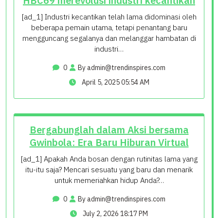
HBC69 merevolusi industri kecantikan
[ad_1] Industri kecantikan telah lama didominasi oleh
beberapa pemain utama, tetapi penantang baru
mengguncang segalanya dan melanggar hambatan di
industri…
0
By
admin@trendinspires.com
April 5, 2025 05:54 AM
Bergabunglah dalam Aksi bersama
Gwinbola: Era Baru Hiburan Virtual
[ad_1] Apakah Anda bosan dengan rutinitas lama yang
itu-itu saja? Mencari sesuatu yang baru dan menarik
untuk memeriahkan hidup Anda?…
0
By
admin@trendinspires.com
July 2, 2026 18:17 PM