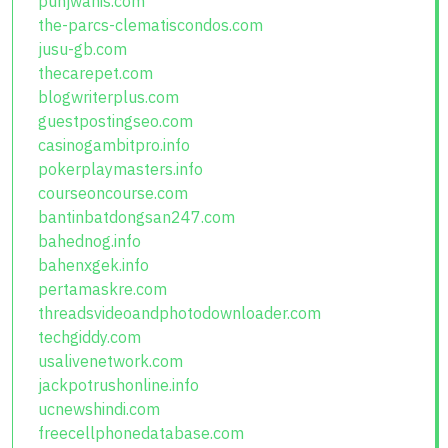
punjwanis.com
the-parcs-clematiscondos.com
jusu-gb.com
thecarepet.com
blogwriterplus.com
guestpostingseo.com
casinogambitpro.info
pokerplaymasters.info
courseoncourse.com
bantinbatdongsan247.com
bahednog.info
bahenxgek.info
pertamaskre.com
threadsvideoandphotodownloader.com
techgiddy.com
usalivenetwork.com
jackpotrushonline.info
ucnewshindi.com
freecellphonedatabase.com