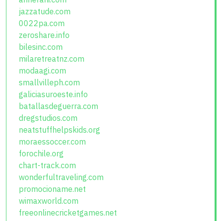
jazzatude.com
0022pa.com
zeroshare.info
bilesinc.com
milaretreatnz.com
modaagi.com
smallvilleph.com
galiciasuroeste.info
batallasdeguerra.com
dregstudios.com
neatstuffhelpskids.org
moraessoccer.com
forochile.org
chart-track.com
wonderfultraveling.com
promocioname.net
wimaxworld.com
freeonlinecricketgames.net