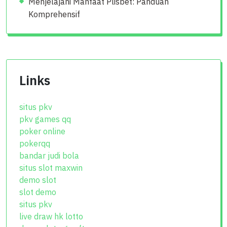
Menjelajahi Manfaat Plisbet: Panduan
Komprehensif
Links
situs pkv
pkv games qq
poker online
pokerqq
bandar judi bola
situs slot maxwin
demo slot
slot demo
situs pkv
live draw hk lotto