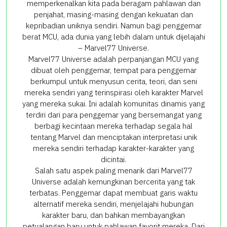
memperkenalkan kita pada beragam pahlawan dan
penjahat, masing-masing dengan kekuatan dan
kepribadian uniknya sendiri. Namun bagi penggemar
berat MCU, ada dunia yang lebih dalam untuk dijelajahi
– Marvel77 Universe.
Marvel77 Universe adalah perpanjangan MCU yang
dibuat oleh penggemar, tempat para penggemar
berkumpul untuk menyusun cerita, teori, dan seni
mereka sendiri yang terinspirasi oleh karakter Marvel
yang mereka sukai. Ini adalah komunitas dinamis yang
terdiri dari para penggemar yang bersemangat yang
berbagi kecintaan mereka terhadap segala hal
tentang Marvel dan menciptakan interpretasi unik
mereka sendiri terhadap karakter-karakter yang
dicintai.
Salah satu aspek paling menarik dari Marvel77
Universe adalah kemungkinan bercerita yang tak
terbatas. Penggemar dapat membuat garis waktu
alternatif mereka sendiri, menjelajahi hubungan
karakter baru, dan bahkan membayangkan
petualangan baru untuk pahlawan favorit mereka. Dari