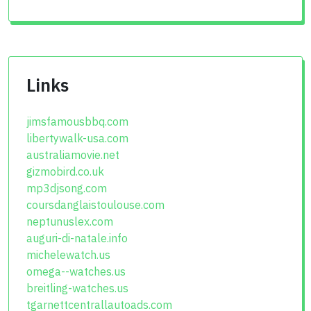
Links
jimsfamousbbq.com
libertywalk-usa.com
australiamovie.net
gizmobird.co.uk
mp3djsong.com
coursdanglaistoulouse.com
neptunuslex.com
auguri-di-natale.info
michelewatch.us
omega--watches.us
breitling-watches.us
tgarnettcentrallautoads.com