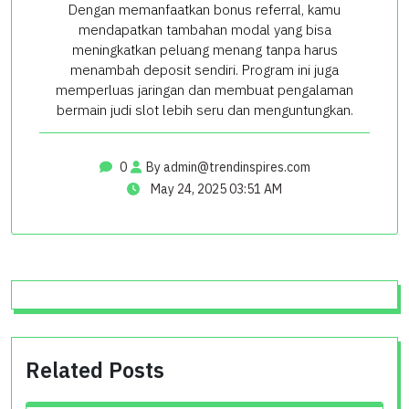
Dengan memanfaatkan bonus referral, kamu
mendapatkan tambahan modal yang bisa
meningkatkan peluang menang tanpa harus
menambah deposit sendiri. Program ini juga
memperluas jaringan dan membuat pengalaman
bermain judi slot lebih seru dan menguntungkan.
0
By
admin@trendinspires.com
May 24, 2025 03:51 AM
Related Posts