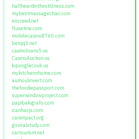
halfheardinthestillness.com
mybestmassagechair.com
ericreed.net
fluxetine.com
mobilecasino8760.com
betqq3.net
casinoloans5.us
CasinoAuction.us
kipooglecouk.us
mykitchennhome.com
aumoulinvert.com
thefoodiepassport.com
superwindowproject.com
papibakigrafo.com
icanhazjs.com
canimpact.org
goviralstudy.com
cartourism.net