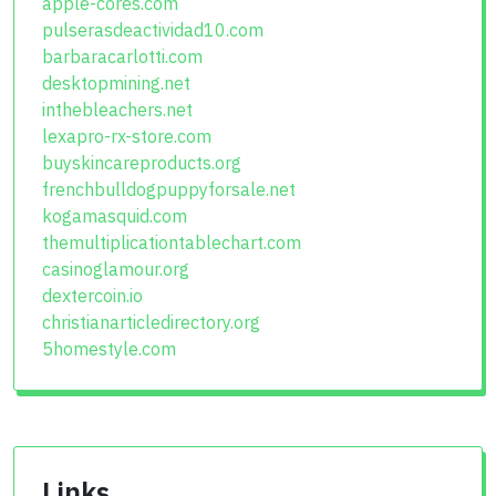
apple-cores.com
pulserasdeactividad10.com
barbaracarlotti.com
desktopmining.net
inthebleachers.net
lexapro-rx-store.com
buyskincareproducts.org
frenchbulldogpuppyforsale.net
kogamasquid.com
themultiplicationtablechart.com
casinoglamour.org
dextercoin.io
christianarticledirectory.org
5homestyle.com
Links