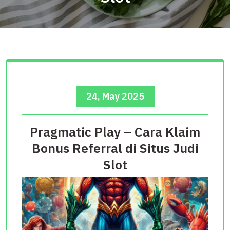
24, May 2025
Pragmatic Play – Cara Klaim
Bonus Referral di Situs Judi
Slot