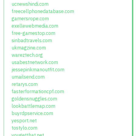
ucnewshindi.com
freecellphonedatabase.com
gamersrope.com
exellewebmedia.com
free-gamestop.com
sinbadtravels.com
ukmagzine.com
wareztech.org
usabestnetwork.com
jessepinkmanoutfit.com
umailsend.com
retarys.com
fasterformationcpf.com
goldensnuggles.com
lookbattlemap.com
buyrdpservice.com
yesport.net
tostylo.com
yougetthat.net