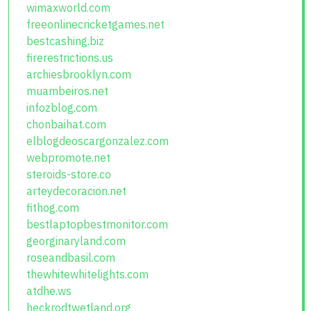
wimaxworld.com
freeonlinecricketgames.net
bestcashing.biz
firerestrictions.us
archiesbrooklyn.com
muambeiros.net
infozblog.com
chonbaihat.com
elblogdeoscargonzalez.com
webpromote.net
steroids-store.co
arteydecoracion.net
fithog.com
bestlaptopbestmonitor.com
georginaryland.com
roseandbasil.com
thewhitewhitelights.com
atdhe.ws
heckrodtwetland.org