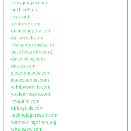
lensajelajah.com
betflik09.net
ncaq.org
xenmicro.com
onlineshopera.com
dartyfresh.com
lewisenterprises.net
pcsoftwarefree.org
dailylinking.com
dnafyx.com
giocolenuvole.com
iyouessential.com
withloveamity.com
youlearncode.com
fxyatirim.com
abbuguide.com
technologyresult.com
webhostingoffers.org
whatszow.com