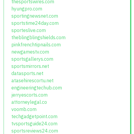
thesportswires.com
hyungpro.com
sportingnewsnet.com
sportstime24day.com
sporteslive.com
theblingblingshields.com
pinkfrenchtipnails.com
newgamestv.com
sportsgallerys.com
sportsmirrors.net
datasports.net
atasehirescortu.net
engineeringtechub.com
jerryescorts.com
attorneylegal.co
voomb.com
techgadgetpoint.com
tvsportsguide24.com
sportsreviews24.com