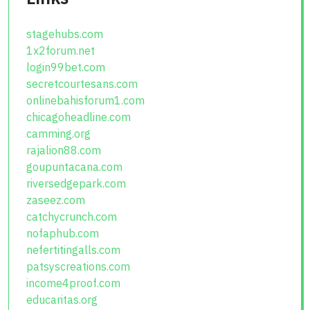
stagehubs.com
1x2forum.net
login99bet.com
secretcourtesans.com
onlinebahisforum1.com
chicagoheadline.com
camming.org
rajalion88.com
goupuntacana.com
riversedgepark.com
zaseez.com
catchycrunch.com
nofaphub.com
nefertitingalls.com
patsyscreations.com
income4proof.com
educaritas.org