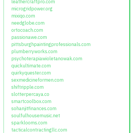
leathercraftpro.com
microgridpower.org
mixiqo.com
needglobe.com
ortocoach.com
passionawe.com
pittsburghpaintingprofessionals.com
plumberryworks.com
psychoterapiawioletanowak.com
quickultimate.com
quirkyquester.com
sexmedicineformen.com
shiftripple.com
slotterpercaya.co
smartcoolbox.com
sohanjitfinances.com
soulfulhousemusic.net
sparklooms.com
tacticalcontractingllc.com