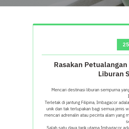
25
Rasakan Petualangan 
Liburan
Mencari destinasi liburan sempurna yan
Terletak di jantung Filipina, Imbagacor ad
unik dan tak terlupakan bagi semua jenis 
mencari adrenalin atau pecinta alam yang 
s
Salah satu daya tarik utama Imbagacor adal