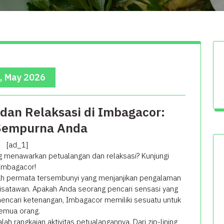
, May 2026
dan Relaksasi di Imbagacor:
 Sempurna Anda
[ad_1]
g menawarkan petualangan dan relaksasi? Kunjungi
Imbagacor!
alah permata tersembunyi yang menjanjikan pengalaman
wisatawan. Apakah Anda seorang pencari sensasi yang
mencari ketenangan, Imbagacor memiliki sesuatu untuk
emua orang.
ah rangkaian aktivitas petualangannya. Dari zip-lining