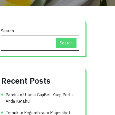
Search
Search
Recent Posts
Panduan Utama GajiBet: Yang Perlu
Anda Ketahui
Temukan Kegembiraan Majestibet: