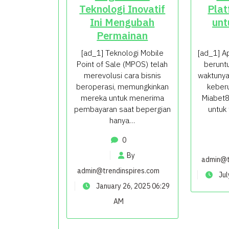
Teknologi Inovatif
Pla
Ini Mengubah
unt
Permainan
[ad_1] Teknologi Mobile
[ad_1] A
Point of Sale (MPOS) telah
beruntu
merevolusi cara bisnis
waktunya
beroperasi, memungkinkan
keber
mereka untuk menerima
Miabet8
pembayaran saat bepergian
untuk
hanya…
0
By
admin@t
admin@trendinspires.com
Jul
January 26, 2025 06:29
AM