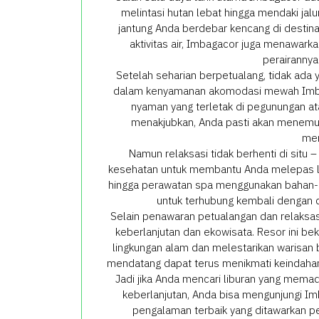
melintasi hutan lebat hingga mendaki jal
jantung Anda berdebar kencang di destina
aktivitas air, Imbagacor juga menawark
perairannya
Setelah seharian berpetualang, tidak ada 
dalam kenyamanan akomodasi mewah Imbag
nyaman yang terletak di pegunungan at
menakjubkan, Anda pasti akan menemuk
men
Namun relaksasi tidak berhenti di situ 
kesehatan untuk membantu Anda melepas lel
hingga perawatan spa menggunakan bahan-
untuk terhubung kembali dengan d
Selain penawaran petualangan dan relaksa
keberlanjutan dan ekowisata. Resor ini be
lingkungan alam dan melestarikan warisan
mendatang dapat terus menikmati keindaha
Jadi jika Anda mencari liburan yang mema
keberlanjutan, Anda bisa mengunjungi Imb
pengalaman terbaik yang ditawarkan pe