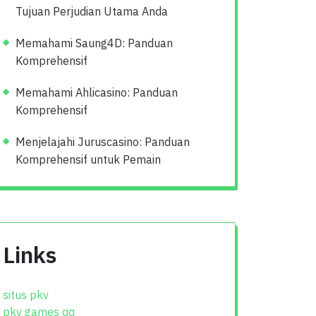
Tujuan Perjudian Utama Anda
Memahami Saung4D: Panduan
Komprehensif
Memahami Ahlicasino: Panduan
Komprehensif
Menjelajahi Juruscasino: Panduan
Komprehensif untuk Pemain
Links
situs pkv
pkv games qq