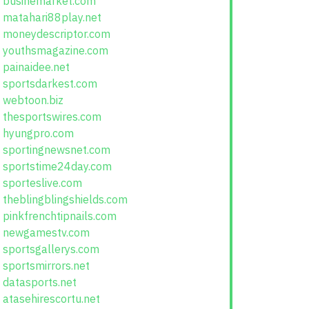
businemarket.com
matahari88play.net
moneydescriptor.com
youthsmagazine.com
painaidee.net
sportsdarkest.com
webtoon.biz
thesportswires.com
hyungpro.com
sportingnewsnet.com
sportstime24day.com
sporteslive.com
theblingblingshields.com
pinkfrenchtipnails.com
newgamestv.com
sportsgallerys.com
sportsmirrors.net
datasports.net
atasehirescortu.net