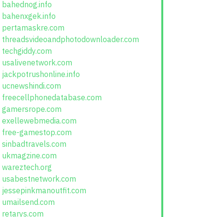
bahednog.info
bahenxgek.info
pertamaskre.com
threadsvideoandphotodownloader.com
techgiddy.com
usalivenetwork.com
jackpotrushonline.info
ucnewshindi.com
freecellphonedatabase.com
gamersrope.com
exellewebmedia.com
free-gamestop.com
sinbadtravels.com
ukmagzine.com
wareztech.org
usabestnetwork.com
jessepinkmanoutfit.com
umailsend.com
retarys.com