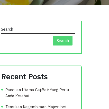
Search
Search
Recent Posts
Panduan Utama GajiBet: Yang Perlu
Anda Ketahui
Temukan Kegembiraan Majestibet: