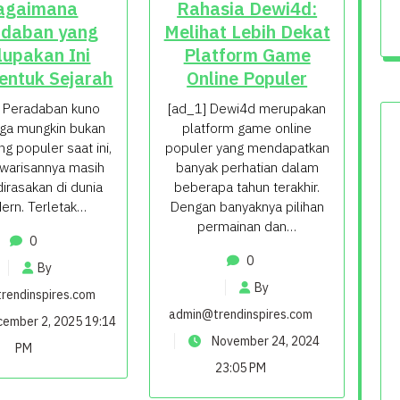
agaimana
Rahasia Dewi4d:
adaban yang
Melihat Lebih Dekat
lupakan Ini
Platform Game
ntuk Sejarah
Online Populer
] Peradaban kuno
[ad_1] Dewi4d merupakan
ga mungkin bukan
platform game online
g populer saat ini,
populer yang mendapatkan
warisannya masih
banyak perhatian dalam
dirasakan di dunia
beberapa tahun terakhir.
ern. Terletak…
Dengan banyaknya pilihan
permainan dan…
0
0
By
By
rendinspires.com
admin@trendinspires.com
ember 2, 2025 19:14
November 24, 2024
PM
23:05 PM