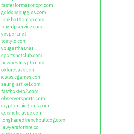
fasterformationcpf.com
goldensnuggles.com
lookbattlemap.com
buyrdpservice.com
yesport.net
tostylo.com
yougetthat.net
sportsnetclub.com
newbestcrypto.com
oxfordsave.com
iclassicgames.com
saung-artikel.com
fasthokivip2.com
observersports.com
cryptominingplus.com
aquinoticiaspe.com
longhairedfrenchbulldog.com
lawyersforhire.co