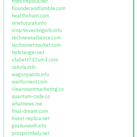
finestreplica.net
flounderandfumble.com
healthohunt.com
retefuturah.info
smartinvestinginfo.info
technewsalliance.com
technonetmarket.com
tedstanger.net
ufabett732um3.com
uskola.info
wagonpaints.info
waitfornext.com
clearvisionmarketing.co
quantum-code.co
whatnews.me
final-dream.com
finest-replica.net
gestioneinh.info
prosportdaily.net