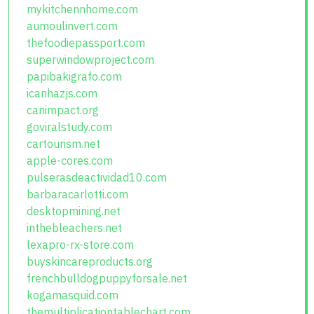
mykitchennhome.com
aumoulinvert.com
thefoodiepassport.com
superwindowproject.com
papibakigrafo.com
icanhazjs.com
canimpact.org
goviralstudy.com
cartourism.net
apple-cores.com
pulserasdeactividad10.com
barbaracarlotti.com
desktopmining.net
inthebleachers.net
lexapro-rx-store.com
buyskincareproducts.org
frenchbulldogpuppyforsale.net
kogamasquid.com
themultiplicationtablechart.com