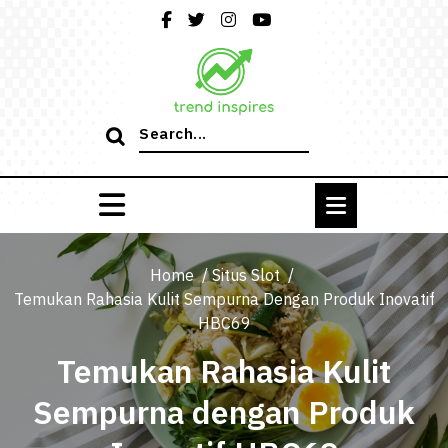
Skip
to
content
Search
for:
Home
/
Situs Slot
/
Temukan Rahasia Kulit Sempurna Dengan Produk Inovatif
HBC69
Temukan Rahasia Kulit
Sempurna dengan Produk