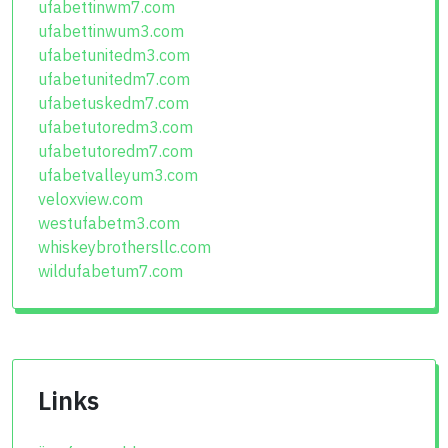
ufabettinwm7.com
ufabettinwum3.com
ufabetunitedm3.com
ufabetunitedm7.com
ufabetuskedm7.com
ufabetutoredm3.com
ufabetutoredm7.com
ufabetvalleyum3.com
veloxview.com
westufabetm3.com
whiskeybrothersllc.com
wildufabetum7.com
Links