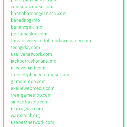
courseoncourse.com
bantinbatdongsan247.com
bahednog.info
bahenxgek.info
pertamaskre.com
threadsvideoandphotodownloader.com
techgiddy.com
usalivenetwork.com
jackpotrushonline.info
ucnewshindi.com
freecellphonedatabase.com
gamersrope.com
exellewebmedia.com
free-gamestop.com
sinbadtravels.com
ukmagzine.com
wareztech.org
usabestnetwork.com