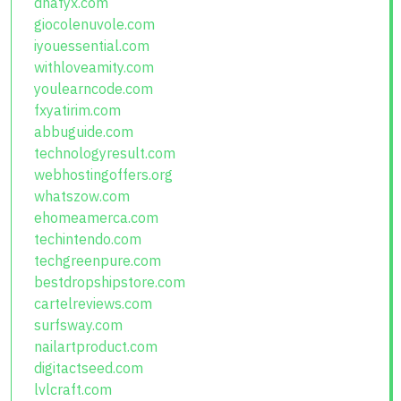
dnafyx.com
giocolenuvole.com
iyouessential.com
withloveamity.com
youlearncode.com
fxyatirim.com
abbuguide.com
technologyresult.com
webhostingoffers.org
whatszow.com
ehomeamerca.com
techintendo.com
techgreenpure.com
bestdropshipstore.com
cartelreviews.com
surfsway.com
nailartproduct.com
digitactseed.com
lvlcraft.com