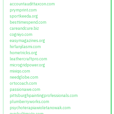
accountaudittaxcon.com
prymprint.com
sportkeeda.org
besttimespend.com
careandcure.biz
cogniyo.com
easymagazines.org
hirfanjilasmi.com
hometricks.org
leathercraftpro.com
microgridpower.org
mixiqo.com
needglobe.com
ortocoach.com
passionawe.com
pittsburghpaintingprofessionals.com
plumberryworks.com
psychoterapiawioletanowak.com
quickultimate.com