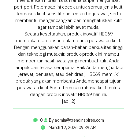
memberikan hidrasi tahan lama tanpa menyumbat
pori-pori. Pelembab ini cocok untuk semua jenis kulit,
termasuk kulit sensitif dan rentan berjerawat, serta
membantu mengencangkan dan menghaluskan kulit
agar tampak lebih awet muda.
Secara keseluruhan, produk inovatif HBC69
merupakan terobosan dalam dunia perawatan kulit.
Dengan menggunakan bahan-bahan berkualitas tinggi
dan teknologi mutakhir, produk-produk ini mampu
memberikan hasil nyata yang membuat kulit Anda
tampak dan terasa sempurna. Baik Anda menghadapi
jerawat, penuaan, atau dehidrasi, HBC69 memiliki
produk yang akan membantu Anda mencapai tujuan
perawatan kulit Anda. Temukan rahasia kulit mulus
dengan produk inovatif HBC69 hari ini.
[ad_2]
0
By
admin@trendinspires.com
March 12, 2026 09:39 AM