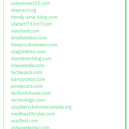
salesinvest22.com
teseract.org
trendy-ama-shop.com
ufabett732m7.com
visiofood.com
droidwindow.com
freeprsubmission.com
ufagold666.com
myinteriorblog.com
bnewsindia.com
techiepick.com
bamzyshop.com
pondycars.com
techonfutures.com
techoologic.com
raspberryketonescanada.org
medihealthrules.com
usathrill.com
vshapedental.com