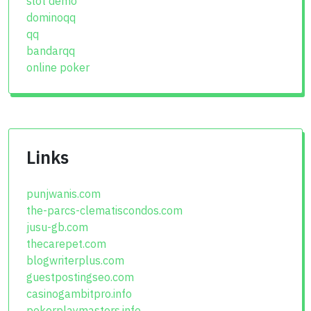
slot demo
dominoqq
qq
bandarqq
online poker
Links
punjwanis.com
the-parcs-clematiscondos.com
jusu-gb.com
thecarepet.com
blogwriterplus.com
guestpostingseo.com
casinogambitpro.info
pokerplaymasters.info