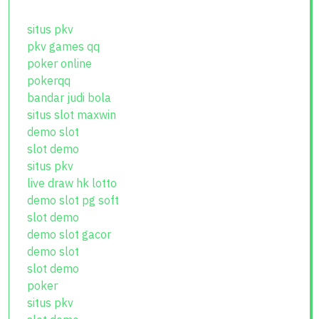
situs pkv
pkv games qq
poker online
pokerqq
bandar judi bola
situs slot maxwin
demo slot
slot demo
situs pkv
live draw hk lotto
demo slot pg soft
slot demo
demo slot gacor
demo slot
slot demo
poker
situs pkv