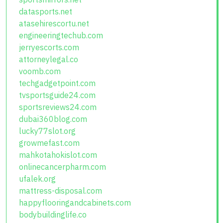
datasports.net
atasehirescortu.net
engineeringtechub.com
jerryescorts.com
attorneylegal.co
voomb.com
techgadgetpoint.com
tvsportsguide24.com
sportsreviews24.com
dubai360blog.com
lucky77slot.org
growmefast.com
mahkotahokislot.com
onlinecancerpharm.com
ufalek.org
mattress-disposal.com
happyflooringandcabinets.com
bodybuildinglife.co