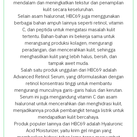
mendalam dan meningkatkan tekstur dan penampilan
kulit secara keseluruhan.
Selain asam hialuronat, HBC69 juga menggunakan
berbagai bahan ampuh lainnya seperti retinol, vitamin
C, dan peptida untuk mengatasi masalah kulit
tertentu. Bahan-bahan ini bekerja sama untuk
merangsang produksi kolagen, mengurangi
peradangan, dan mencerahkan kulit, sehingga
menghasilkan kulit yang lebih halus, bersih, dan
tampak awet muda.
Salah satu produk unggulan dari HBC69 adalah
Advanced Retinol Serum, yang diformulasikan dengan
retinol konsentrasi tinggi untuk membantu
mengurangi munculnya garis-garis halus dan kerutan.
Serum ini juga mengandung vitamin C dan asam
hialuronat untuk mencerahkan dan menghidrasi kulit,
menjadikannya produk pembangkit tenaga listrik untuk
mendapatkan kulit bercahaya.
Produk populer lainnya dari HBC69 adalah Hyaluronic
Acid Moisturizer, yaitu krim gel ringan yang