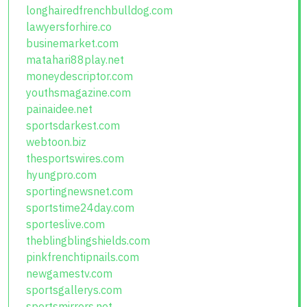
longhairedfrenchbulldog.com
lawyersforhire.co
businemarket.com
matahari88play.net
moneydescriptor.com
youthsmagazine.com
painaidee.net
sportsdarkest.com
webtoon.biz
thesportswires.com
hyungpro.com
sportingnewsnet.com
sportstime24day.com
sporteslive.com
theblingblingshields.com
pinkfrenchtipnails.com
newgamestv.com
sportsgallerys.com
sportsmirrors.net