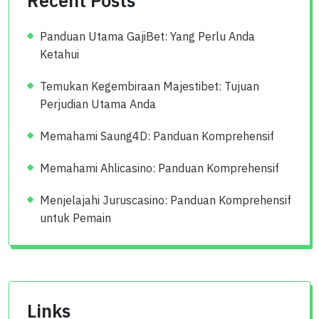
Recent Posts
Panduan Utama GajiBet: Yang Perlu Anda
Ketahui
Temukan Kegembiraan Majestibet: Tujuan
Perjudian Utama Anda
Memahami Saung4D: Panduan Komprehensif
Memahami Ahlicasino: Panduan Komprehensif
Menjelajahi Juruscasino: Panduan Komprehensif
untuk Pemain
Links