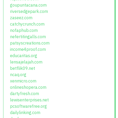
goupuntacana.com
riversedgepark.com
zaseez.com
catchycrunch.com
nofaphub.com
nefertitingalls.com
patsyscreations.com
income4proof.com
educaritas.org
lensajelajah.com
betflik09.net
ncaq.org
xenmicro.com
onlineshopera.com
dartyfresh.com
lewisenterprises.net
pcsoftwarefree.org
dailylinking.com