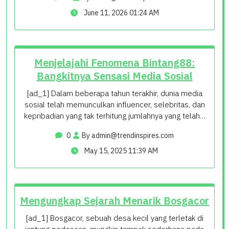
June 11, 2026 01:24 AM
Menjelajahi Fenomena Bintang88:
Bangkitnya Sensasi Media Sosial
[ad_1] Dalam beberapa tahun terakhir, dunia media
sosial telah memunculkan influencer, selebritas, dan
kepribadian yang tak terhitung jumlahnya yang telah…
0
By
admin@trendinspires.com
May 15, 2025 11:39 AM
Mengungkap Sejarah Menarik Bosgacor
[ad_1] Bosgacor, sebuah desa kecil yang terletak di